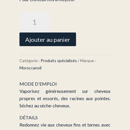
quantité
de
Brume
Volume
Ajouter au panier
-
Format
Voyage
Catégorie :
Produits spécialisés
Marque :
(50
Moroccanoil
ml)
MODE D'EMPLOI
Vaporisez généreusement sur cheveux
propres et essorés, des racines aux pointes.
Séchez au sèche-cheveux.
DÉTAILS
Redonnez vie aux cheveux fins et ternes avec