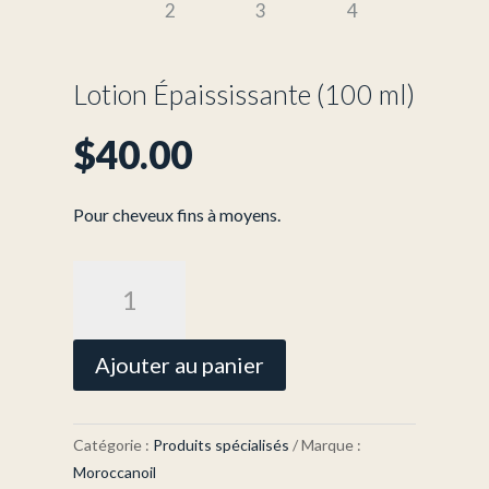
Lotion Épaississante (100 ml)
$
40.00
Pour cheveux fins à moyens.
quantité
de
Lotion
Épaississante
Ajouter au panier
(100
ml)
Catégorie :
Produits spécialisés
Marque :
Moroccanoil