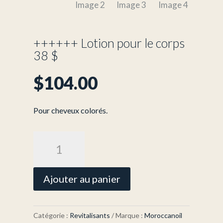
++++++ Lotion pour le corps
38 $
$
104.00
Pour cheveux colorés.
quantité
de
++++++
Lotion
Ajouter au panier
pour
le
corps
Catégorie :
Revitalisants
Marque :
Moroccanoil