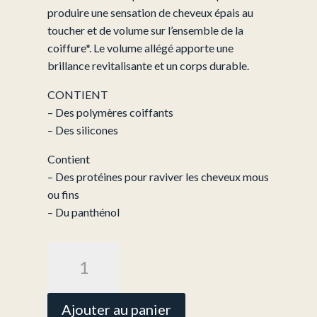
produire une sensation de cheveux épais au
toucher et de volume sur l’ensemble de la
coiffure*. Le volume allégé apporte une
brillance revitalisante et un corps durable.
CONTIENT
– Des polymères coiffants
– Des silicones
Contient
– Des protéines pour raviver les cheveux mous
ou fins
– Du panthénol
quantité
de
Mousse
Volumisante
Ajouter au panier