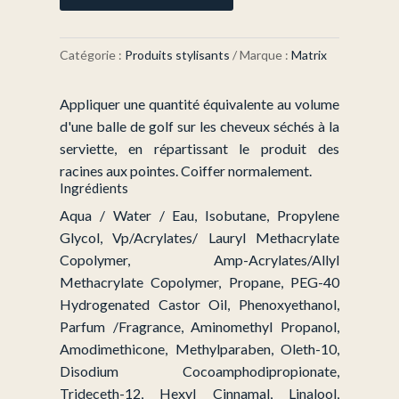
HIGH
AMPLIFLY
Catégorie :
Produits stylisants
Marque :
Matrix
Appliquer une quantité équivalente au volume
d'une balle de golf sur les cheveux séchés à la
serviette, en répartissant le produit des
racines aux pointes. Coiffer normalement.
Ingrédients
Aqua / Water / Eau, Isobutane, Propylene
Glycol, Vp/Acrylates/ Lauryl Methacrylate
Copolymer, Amp-Acrylates/Allyl
Methacrylate Copolymer, Propane, PEG-40
Hydrogenated Castor Oil, Phenoxyethanol,
Parfum /Fragrance, Aminomethyl Propanol,
Amodimethicone, Methylparaben, Oleth-10,
Disodium Cocoamphodipropionate,
Trideceth-12, Hexyl Cinnamal, Linalool,