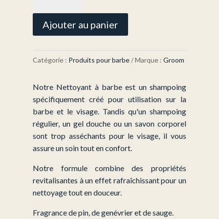
Nettoyant
à
Ajouter au panier
Barbe
(500
ml)
Catégorie :
Produits pour barbe
Marque :
Groom
+
GROS
Notre Nettoyant à barbe est un shampoing
45
spécifiquement créé pour utilisation sur la
barbe et le visage. Tandis qu'un shampoing
régulier, un gel douche ou un savon corporel
sont trop asséchants pour le visage, il vous
assure un soin tout en confort.
Notre formule combine des propriétés
revitalisantes à un effet rafraîchissant pour un
nettoyage tout en douceur.
Fragrance de pin, de genévrier et de sauge.