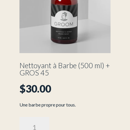
Nettoyant à Barbe (500 ml) +
GROS 45
$
30.00
Une barbe propre pour tous.
quantité
de