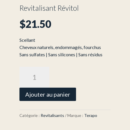
Revitalisant Révitol
$
21.50
Scellant
Cheveux naturels, endommagés, fourchus
Sans sulfates | Sans silicones | Sans résidus
quantité
de
Revitalisant
Révitol
Ajouter au panier
Catégorie :
Revitalisants
Marque :
Terapo