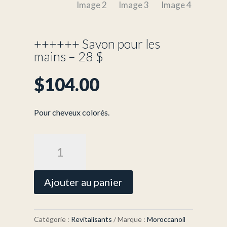
++++++ Savon pour les
mains – 28 $
$
104.00
Pour cheveux colorés.
quantité
de
++++++
Savon
Ajouter au panier
pour
les
mains
Catégorie :
Revitalisants
Marque :
Moroccanoil