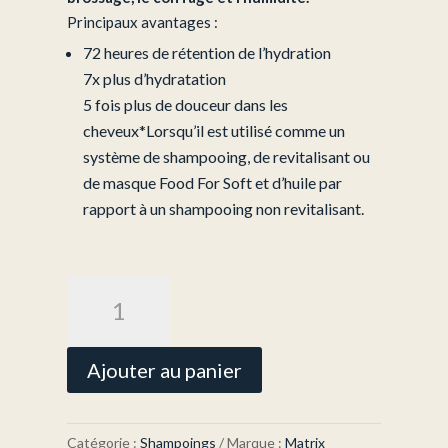
Principaux avantages :
72 heures de rétention de l’hydration
7x plus d’hydratation
5 fois plus de douceur dans les
cheveux
*Lorsqu’il est utilisé comme un
système de shampooing, de revitalisant ou
de masque Food For Soft et d’huile par
rapport à un shampooing non revitalisant.
quantité
de
Shampooing
Hydratant
Ajouter au panier
Food
for
Soft
Catégorie :
Shampoings
Marque :
Matrix